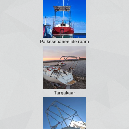
Päikesepaneelide raam
Targakaar