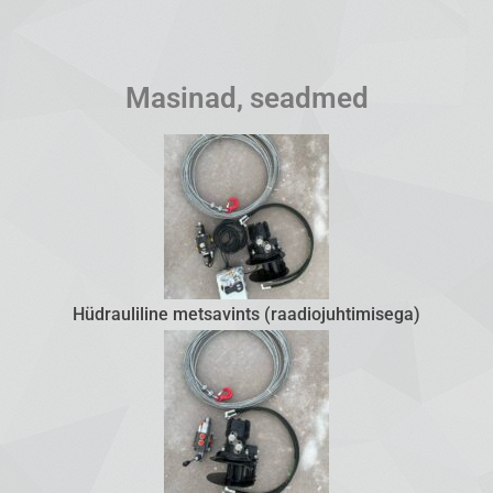
Masinad, seadmed
Hüdrauliline metsavints (raadiojuhtimisega)