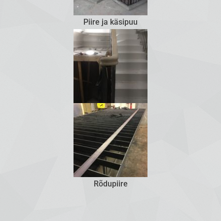
Piire ja käsipuu
Rõdupiire