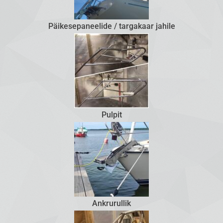
Päikesepaneelide / targakaar jahile
Pulpit
Ankrurullik