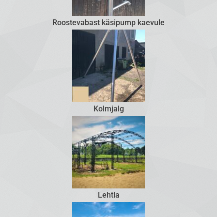
Roostevabast käsipump kaevule
Kolmjalg
Lehtla